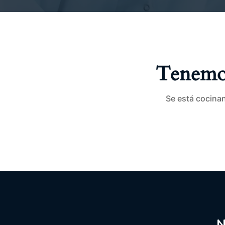
Tenemos
Se está cocinan
N