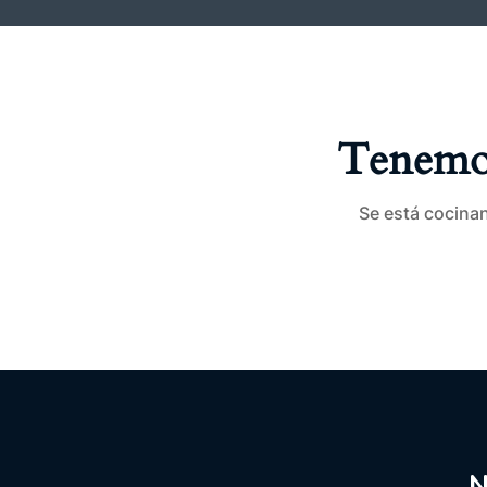
Tenemos
Se está cocinan
N