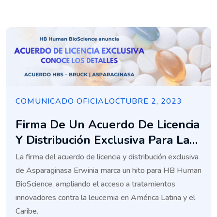
COMUNICADO OFICIAL
OCTUBRE 2, 2023
Firma De Un Acuerdo De Licencia
Y Distribución Exclusiva Para La
Asparaginasa Erwinia En47
La firma del acuerdo de licencia y distribución exclusiva
Países Y Territorios En Toda
de Asparaginasa Erwinia marca un hito para HB Human
América Latina Y El Caribe
BioScience, ampliando el acceso a tratamientos
innovadores contra la leucemia en América Latina y el
Caribe.