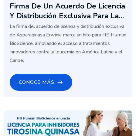
Firma De Un Acuerdo De Licencia
Y Distribución Exclusiva Para La
Asparaginasa Erwinia En47
La firma del acuerdo de licencia y distribución exclusiva
Países Y Territorios En Toda
de Asparaginasa Erwinia marca un hito para HB Human
América Latina Y El Caribe
BioScience, ampliando el acceso a tratamientos
innovadores contra la leucemia en América Latina y el
Caribe.
CONOCE MÁS